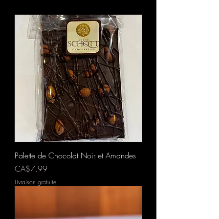
Palette de Chocolat Noir et Amandes
Prix
CA$7.99
Livraison gratuite