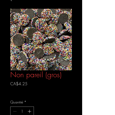
Non pareil (gros)
Prix
CA$4.25
Livraison gratuite
Quantité
*