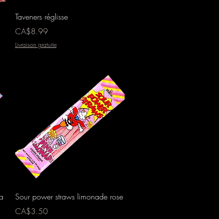
Aperçu rapide
Taveners réglisse
Prix
CA$8.99
Livraison gratuite
Aperçu rapide
a
Sour power straws limonade rose
Prix
CA$3.50