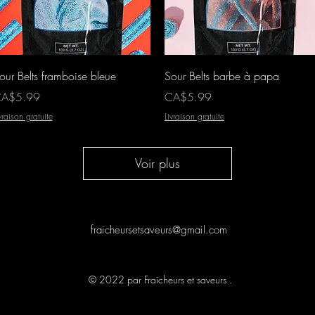
Aperçu rapide
Aperçu rapide
our Belts framboise bleue
Sour Belts barbe à papa
ix
Prix
A$5.99
CA$5.99
vraison gratuite
Livraison gratuite
Voir plus
fraicheursetsaveurs@gmail.com
© 2022 par Fraicheurs et saveurs .