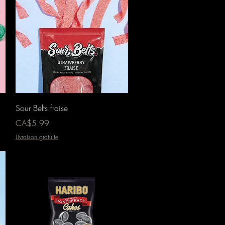
Aperçu rapide
Sour Belts fraise
Prix
CA$5.99
Livraison gratuite