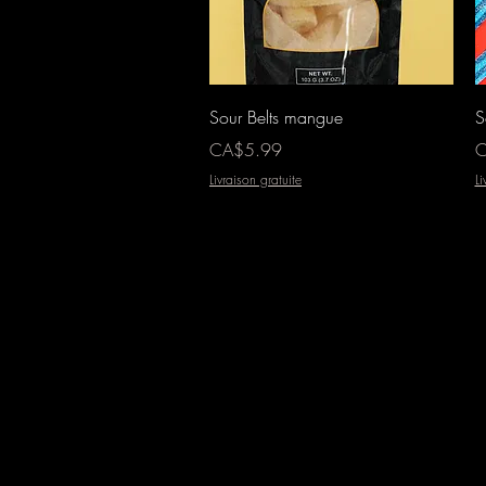
Aperçu rapide
Sour Belts mangue
S
Prix
Pr
CA$5.99
C
Livraison gratuite
Li