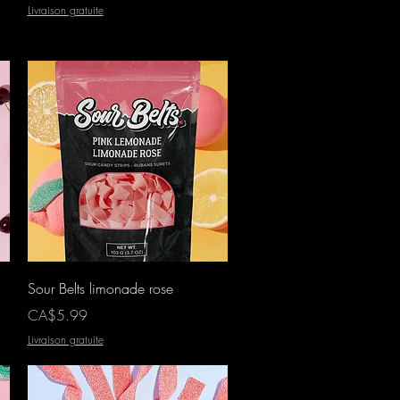
Livraison gratuite
Aperçu rapide
Sour Belts limonade rose
Prix
CA$5.99
Livraison gratuite