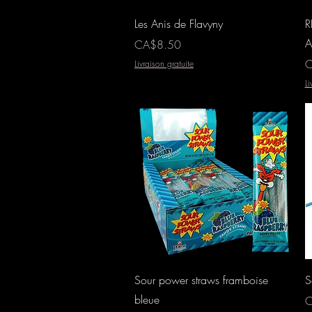
Aperçu rapide
Les Anis de Flavyny
R
A
Prix
CA$8.50
Pr
C
Livraison gratuite
Li
Aperçu rapide
Sour power straws framboise
S
bleue
Pr
C