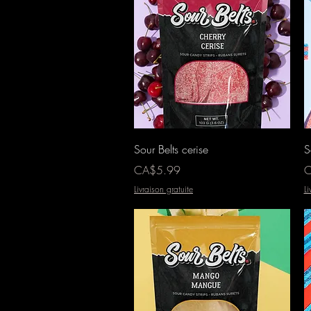
Aperçu rapide
Sour Belts cerise
S
Prix
Pr
CA$5.99
C
Livraison gratuite
Li