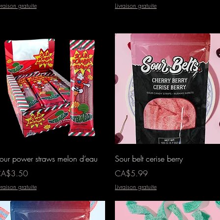
vraison gratuite
Livraison gratuite
Aperçu rapide
Aperçu rapide
our power straws melon d’eau
Sour belt cerise berry
ix
Prix
A$3.50
CA$5.99
vraison gratuite
Livraison gratuite