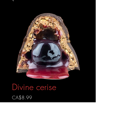
Divine cerise
Prix
CA$8.99
Livraison gratuite
Rupture de stock