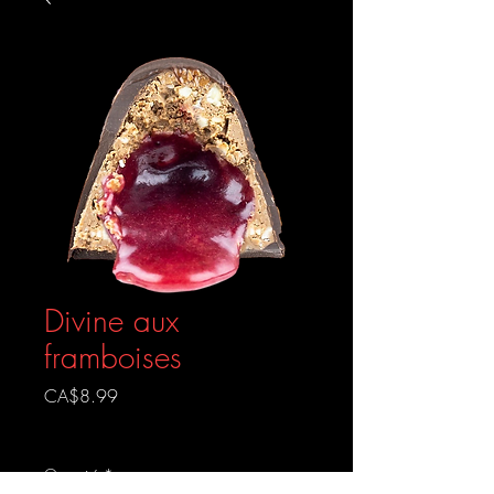
Divine aux
framboises
Prix
CA$8.99
Livraison gratuite
Quantité
*