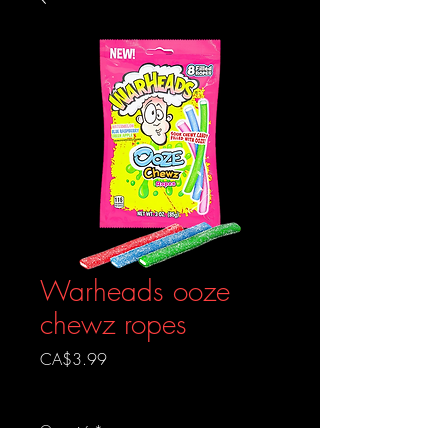
Warheads ooze
chewz ropes
Prix
CA$3.99
Livraison gratuite
Quantité
*