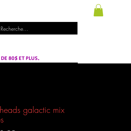
utique
À propos de nous
Catégories
E 80$ ET PLUS.
eads galactic mix
s