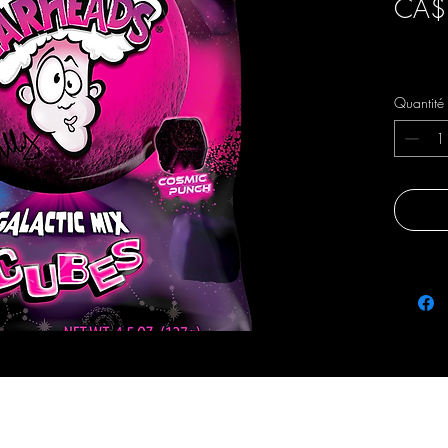
CA$
Livraison 
Quantité
fraicheursetsaveurs@gmail.com