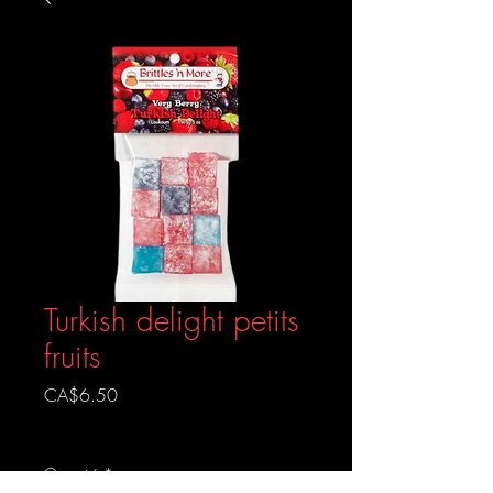
Turkish delight petits
fruits
Prix
CA$6.50
Livraison gratuite
Quantité
*