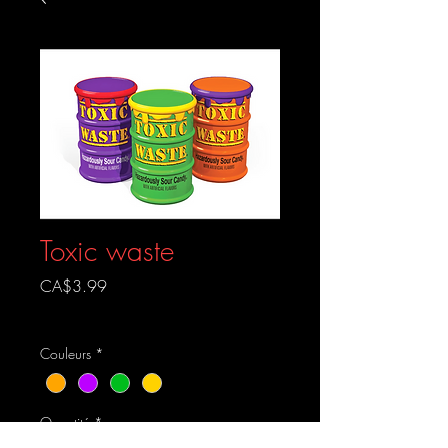
Toxic waste
Prix
CA$3.99
Livraison gratuite
Couleurs
*
Quantité
*