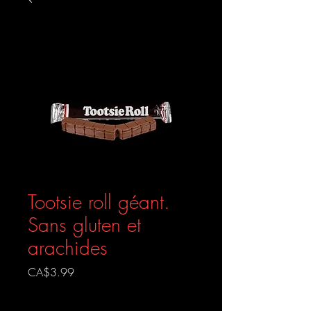
Tootsie roll géant.
Sans gluten et
arachides
Prix
CA$3.99
Livraison gratuite