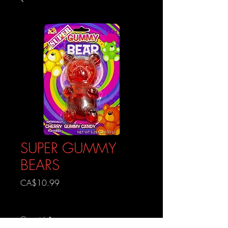
SUPER GUMMY
BEARS
Prix
CA$10.99
Livraison gratuite
Quantité
*