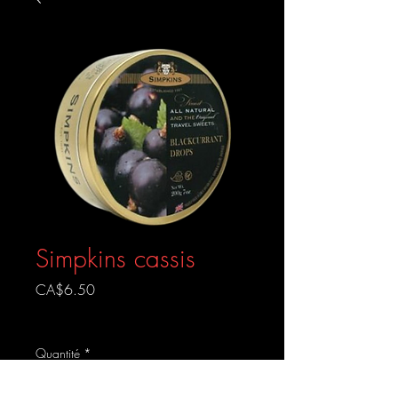
Simpkins cassis
Prix
CA$6.50
Livraison gratuite
Quantité
*