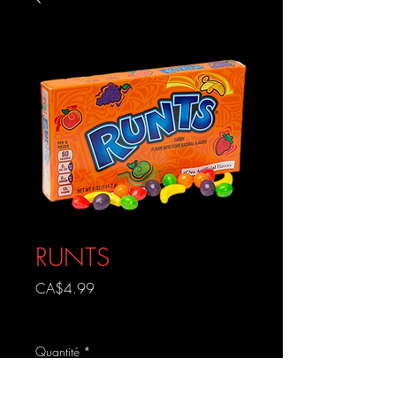
RUNTS
Prix
CA$4.99
Livraison gratuite
Quantité
*