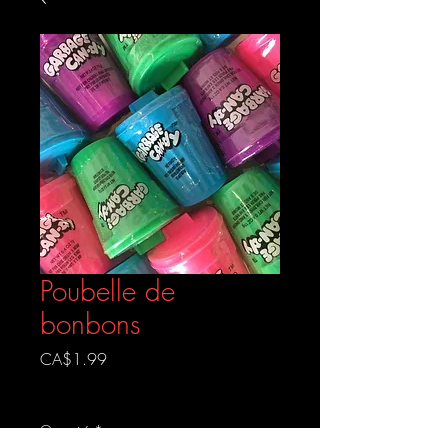
Poubelle de
bonbons
Prix
CA$1.99
Livraison gratuite
Quantité
*