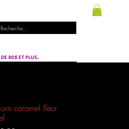
utique
À propos de nous
Catégories
E 80$ ET PLUS.
orn caramel fleur
el