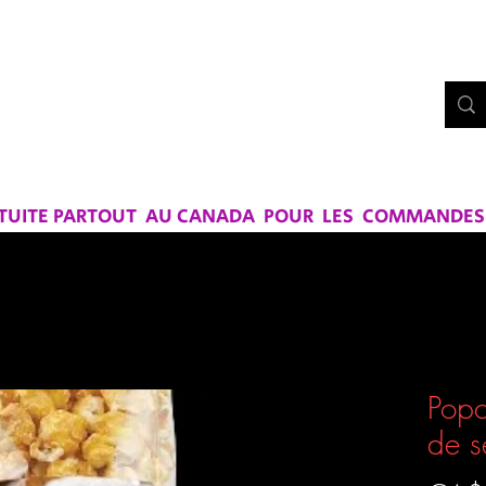
Bo
UE CHEZ
RS ET SAVEURS
ATUITE PARTOUT AU CANADA POUR LES COMMANDES D
Popc
de s