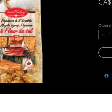
CA$
Livraison 
Quantité
fraicheursetsaveurs@gmail.com