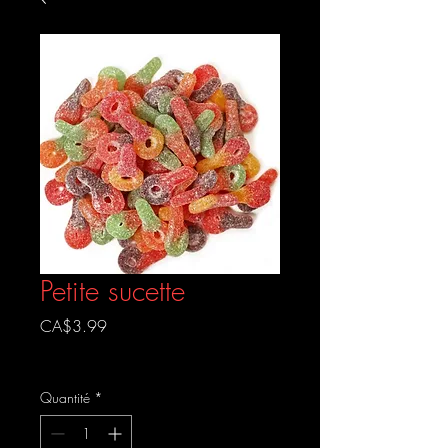
Petite sucette
Prix
CA$3.99
Livraison gratuite
Quantité
*