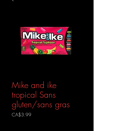
Mike and ike
tropical Sans
gluten/sans gras
Prix
CA$3.99
Livraison gratuite