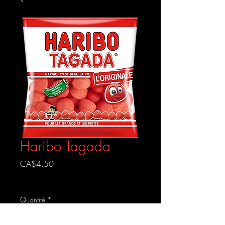
Haribo Tagada
Prix
CA$4.50
Livraison gratuite
Quantité
*