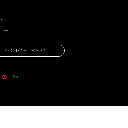
gratuite
*
AJOUTER AU PANIER