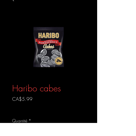
Haribo cabes
Prix
CA$5.99
Livraison gratuite
Quantité
*