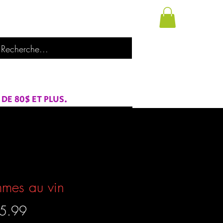
utique
À propos de nous
Catégories
E 80$ ET PLUS.
mes au vin
Prix
5.99