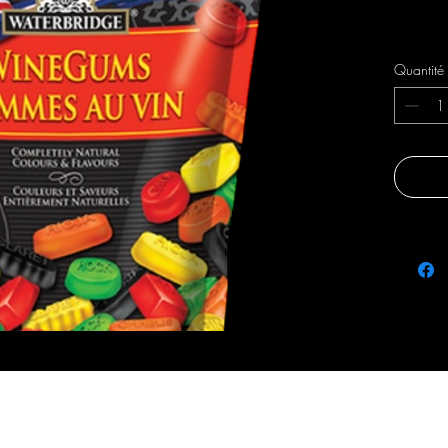
Livraison 
Quantité
fraicheursetsaveurs@gmail.com