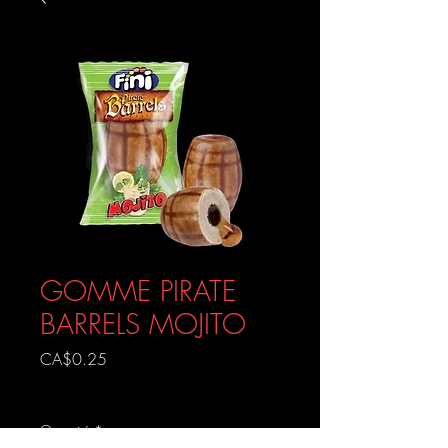
GOMME PIRATE
BARRELS MOJITO
Prix
CA$0.25
Livraison gratuite
Quantité
*