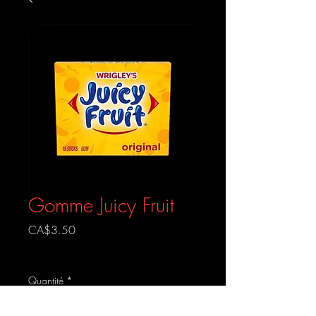
Gomme Juicy Fruit
Prix
CA$3.50
Livraison gratuite
Quantité
*