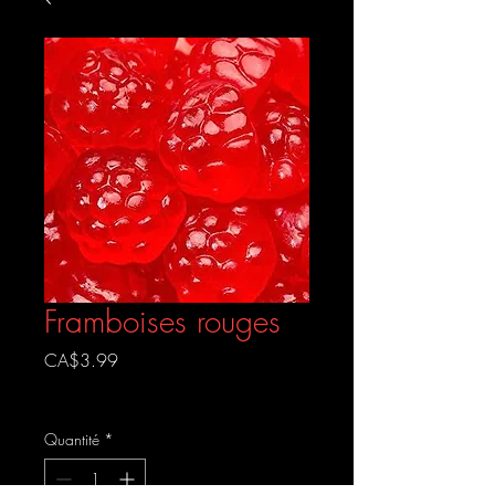
Framboises rouges
Prix
CA$3.99
Livraison gratuite
Quantité
*