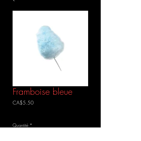
Framboise bleue
Prix
CA$5.50
Livraison gratuite
Quantité
*