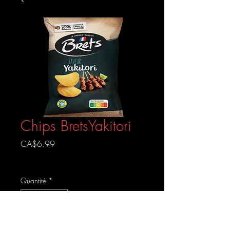
Chips BretsYakitori
Prix
CA$6.99
Livraison gratuite
Quantité
*