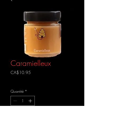
Caramielleux
Prix
CA$10.95
Livraison gratuite
Quantité
*
AJOUTER AU PANIER