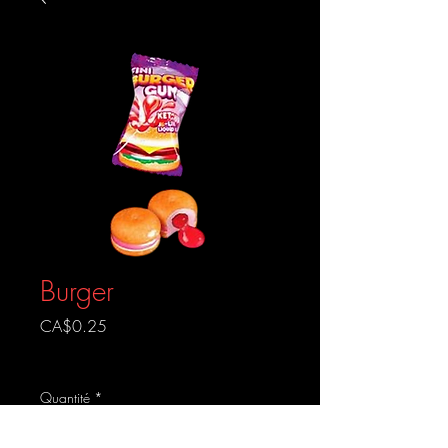
Burger
Prix
CA$0.25
Livraison gratuite
Quantité
*