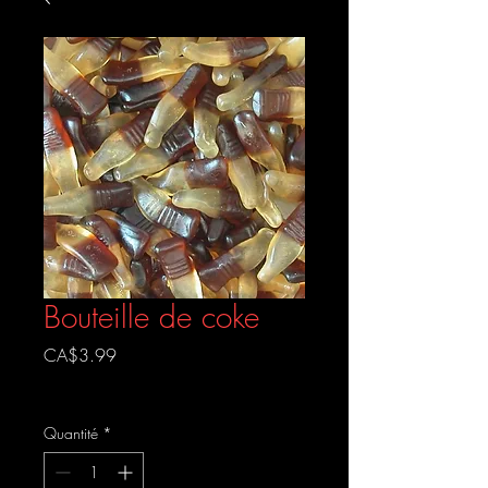
Bouteille de coke
Prix
CA$3.99
Livraison gratuite
Quantité
*