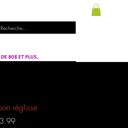
utique
À propos de nous
Catégories
E 80$ ET PLUS.
on réglisse
Prix
3.99