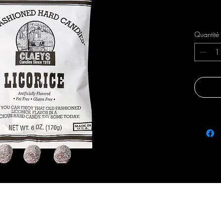
Livraison 
Quantité
fraicheursetsaveurs@gmail.com