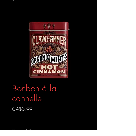
Bonbon à la
cannelle
Prix
CA$3.99
Livraison gratuite
Quantité
*