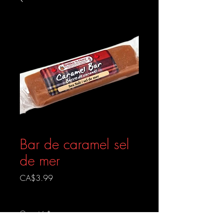
Bar de caramel sel
de mer
Prix
CA$3.99
Livraison gratuite
Quantité
*