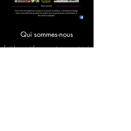
Qui sommes-nous
Fraîcheurs et Saveurs est un comptoir à
glace et une confiserie situé dans le
cœur du centre ville de
Baie-St-Paul dans Charlevoix. C’est au
printemps 2008 que madame Paule
Brassard ouvre Fraîcheurs et Saveurs. À
cette époque, le magasin comportait
un comptoir à crème glacée et un
simple meuble à bonbon.