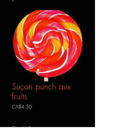
Suçon punch aux
fruits
Prix
CA$4.50
Livraison gratuite
Quantité
*