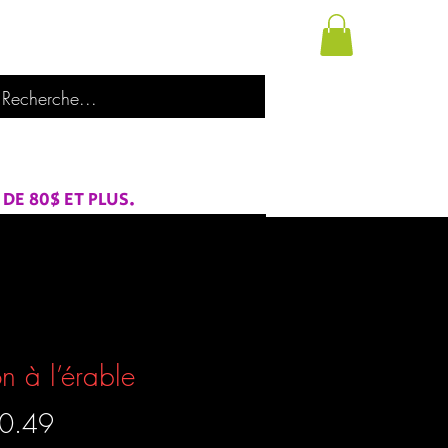
utique
À propos de nous
Catégories
E 80$ ET PLUS.
n à l’érable
Prix
0.49