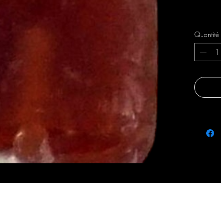
Livraison 
Quantité
fraicheursetsaveurs@gmail.com