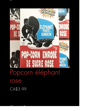
Popcorn éléphant
rose
Prix
CA$3.99
Livraison gratuite
Quantité
*