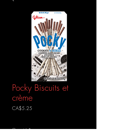
Pocky Biscuits et
crème
Prix
CA$5.25
Livraison gratuite
Quantité
*