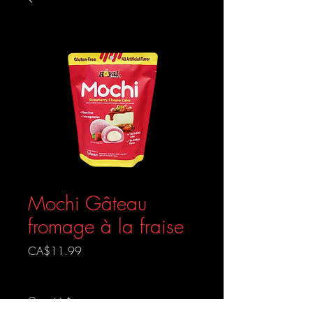
Mochi Gâteau
fromage à la fraise
Prix
CA$11.99
Livraison gratuite
Quantité
*