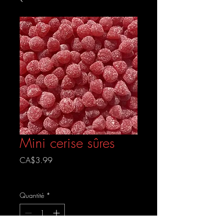
Mini cerise sûres
Prix
CA$3.99
Livraison gratuite
Quantité
*