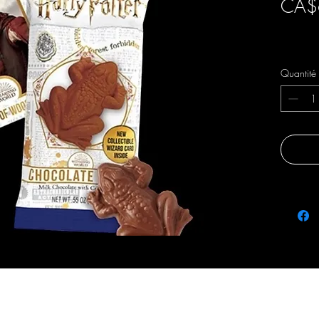
CA$
Livraison 
Quantité
fraicheursetsaveurs@gmail.com