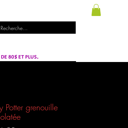
utique
À propos de nous
Catégories
E 80$ ET PLUS.
y Potter grenouille
olatée