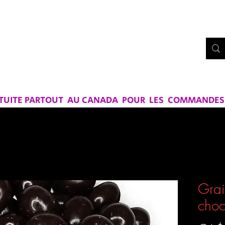
Bo
UE CHEZ
RS ET SAVEURS
ATUITE PARTOUT AU CANADA POUR LES COMMANDES D
Grai
choc