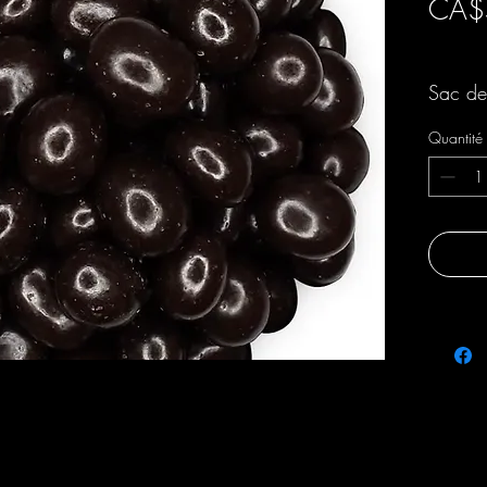
CA$
Livraison 
Sac d
Quantité