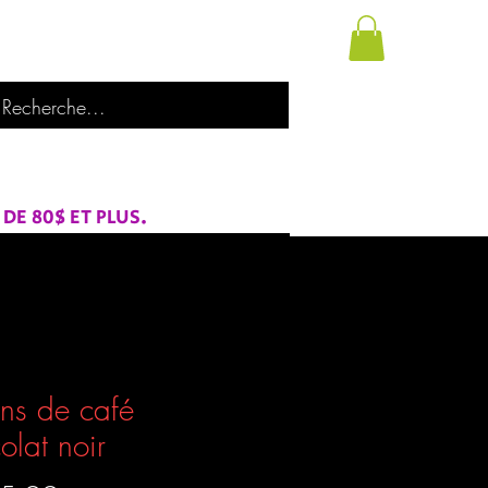
utique
À propos de nous
Catégories
E 80$ ET PLUS.
ns de café
olat noir