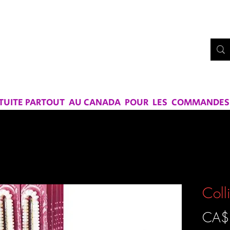
Bo
UE CHEZ
RS ET SAVEURS
ATUITE PARTOUT AU CANADA POUR LES COMMANDES D
Coll
CA$