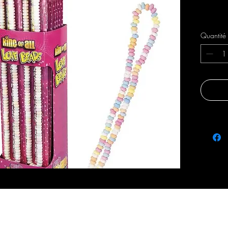
Livraison 
Quantité
fraicheursetsaveurs@gmail.com