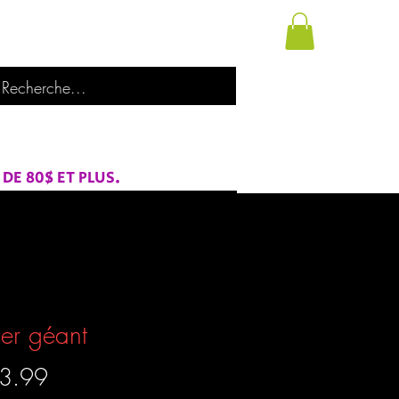
utique
À propos de nous
Catégories
E 80$ ET PLUS.
ier géant
Prix
3.99