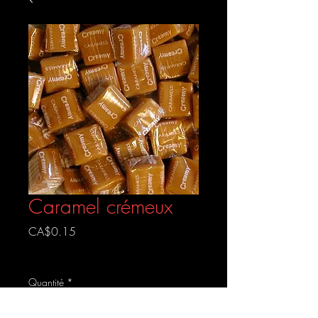
Caramel crémeux
Prix
CA$0.15
Livraison gratuite
Quantité
*