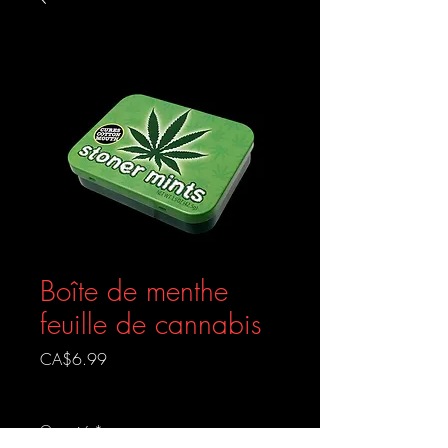
Boîte de menthe
feuille de cannabis
Prix
CA$6.99
Livraison gratuite
Quantité
*