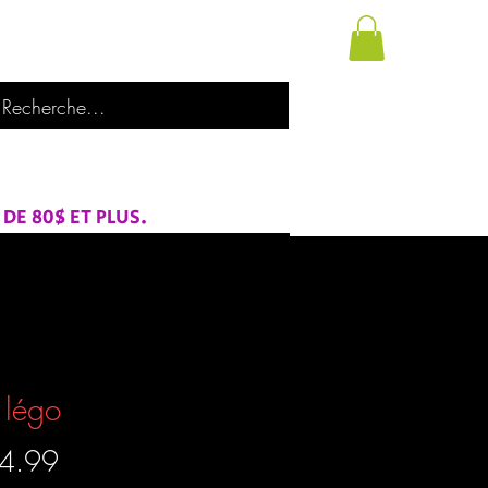
utique
À propos de nous
Catégories
E 80$ ET PLUS.
 légo
Prix
4.99