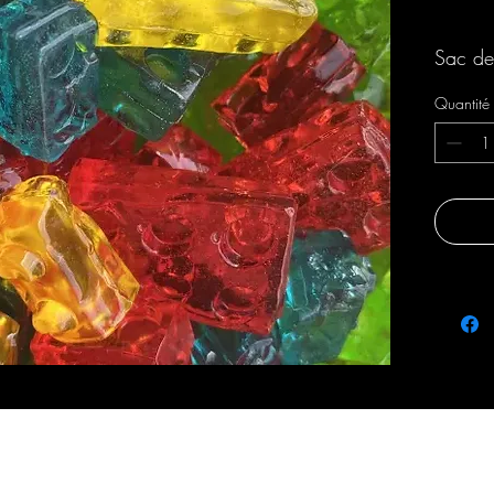
Livraison 
Sac d
Quantité
fraicheursetsaveurs@gmail.com