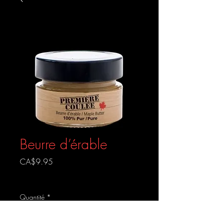
Beurre d’érable
Prix
CA$9.95
Livraison gratuite
Quantité
*