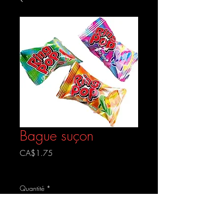
Bague suçon
Prix
CA$1.75
Livraison gratuite
Quantité
*